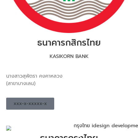
ธนาคารกสิกรไทย
KASIKORN BANK
นางสาวสุพัตรา คงคาหลวง
(สาขาบางเลน)
xxx-x-xxxxx-x