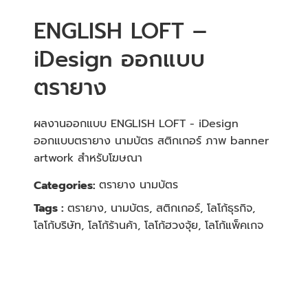
ENGLISH LOFT –
iDesign ออกแบบ
ตรายาง
ผลงานออกแบบ ENGLISH LOFT - iDesign
ออกแบบตรายาง นามบัตร สติกเกอร์ ภาพ banner
artwork สำหรับโฆษณา
ตรายาง นามบัตร
Categories:
ตรายาง, นามบัตร, สติกเกอร์, โลโก้ธุรกิจ,
Tags :
โลโก้บริษัท, โลโก้ร้านค้า, โลโก้ฮวงจุ้ย, โลโก้แพ็คเกจ