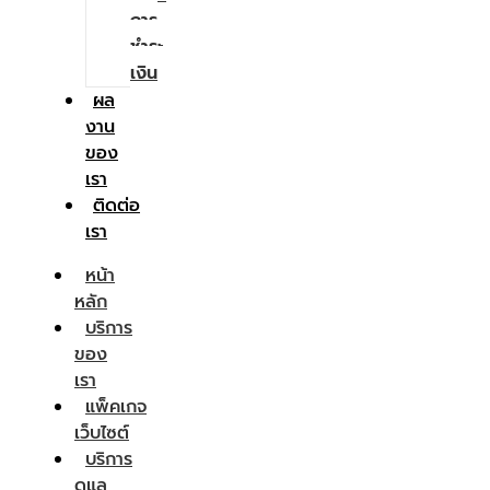
การ
ชำระ
เงิน
ผล
งาน
ของ
เรา
ติดต่อ
เรา
หน้า
หลัก
บริการ
ของ
เรา
แพ็คเกจ
เว็บไซต์
บริการ
ดูแล