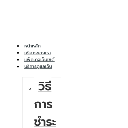
หน้าหลัก
บริการของเรา
แพ็คเกจเว็บไซต์
บริการดูแลเว็บ
วิธี
การ
ชำระ