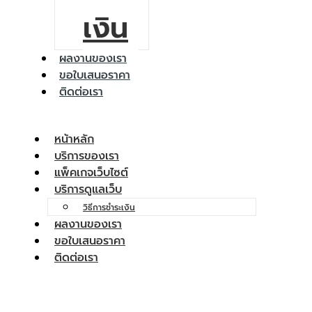
เงิน
ผลงานของเรา
ขอใบเสนอราคา
ติดต่อเรา
หน้าหลัก
บริการของเรา
แพ็คเกจเว็บไซต์
บริการดูแลเว็บ
วิธีการชำระเงิน
ผลงานของเรา
ขอใบเสนอราคา
ติดต่อเรา