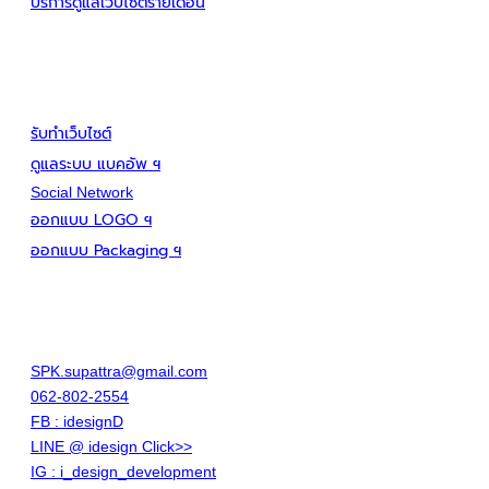
บริการดูแลเว็บไซต์รายเดือน
บริการของเรา
รับทำเว็บไซต์
ดูแลระบบ แบคอัพ ฯ
Social Network
ออกแบบ LOGO ฯ
ออกแบบ Packaging ฯ
Contact
SPK.supattra@gmail.com
062-802-2554
FB : idesignD
LINE @ idesign Click>>
IG : i_design_development