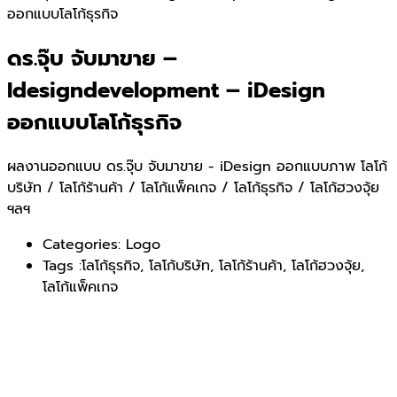
ดร.จุ๊บ จับมาขาย –
Idesigndevelopment – iDesign
ออกแบบโลโก้ธุรกิจ
ผลงานออกแบบ ดร.จุ๊บ จับมาขาย - iDesign ออกแบบภาพ โลโก้
บริษัท / โลโก้ร้านค้า / โลโก้แพ็คเกจ / โลโก้ธุรกิจ / โลโก้ฮวงจุ้ย
ฯลฯ
Categories:
Logo
Tags :
โลโก้ธุรกิจ, โลโก้บริษัท, โลโก้ร้านค้า, โลโก้ฮวงจุ้ย,
โลโก้แพ็คเกจ