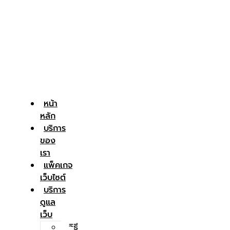
หน้า
หลัก
บริการ
ของ
เรา
แพ็คเกจ
เว็บไซต์
บริการ
ดูแล
เว็บ
วิธี